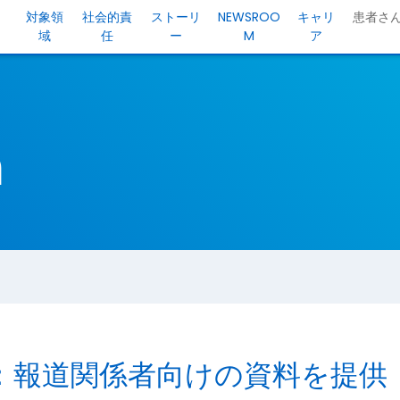
対象領
社会的責
ストーリ
NEWSROO
キャリ
患者さ
域
任
ー
M
ア
m
：報道関係者向けの資料を提供