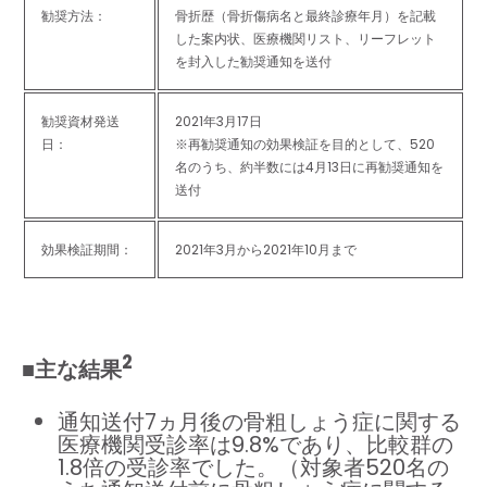
勧奨方法：
骨折歴（骨折傷病名と最終診療年月）を記載
した案内状、医療機関リスト、リーフレット
を封入した勧奨通知を送付
勧奨資材発送
2021年3月17日
日：
※再勧奨通知の効果検証を目的として、520
名のうち、約半数には4月13日に再勧奨通知を
送付
効果検証期間：
2021年3月から2021年10月まで
2
■主な結果
通知送付7ヵ月後の骨粗しょう症に関する
医療機関受診率は9.8%であり、比較群の
1.8倍の受診率でした。（対象者520名の