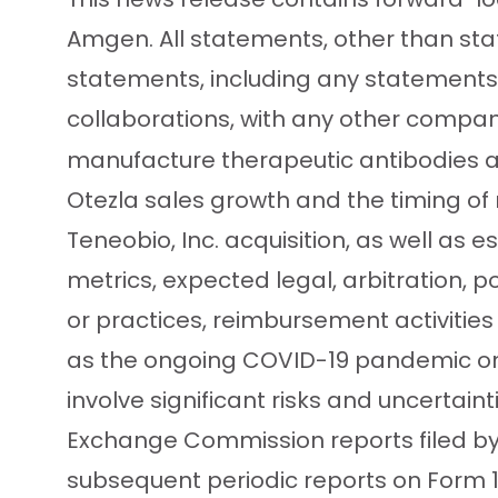
Amgen. All statements, other than sta
statements, including any statements 
collaborations, with any other company 
manufacture therapeutic antibodies a
Otezla sales growth and the timing of n
Teneobio, Inc. acquisition, as well as 
metrics, expected legal, arbitration, po
or practices, reimbursement activiti
as the ongoing COVID-19 pandemic on 
involve significant risks and uncertain
Exchange Commission reports filed by
subsequent periodic reports on Form 1