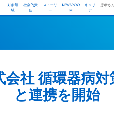
対象領
社会的責
ストーリ
NEWSROO
キャリ
患者さ
域
任
ー
M
ア
式会社 循環器病対
と連携を開始