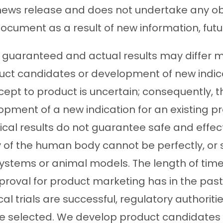
is news release and does not undertake any o
ocument as a result of new information, futu
guaranteed and actual results may differ ma
oduct candidates or development of new indic
t to product is uncertain; consequently, t
opment of a new indication for an existing 
nical results do not guarantee safe and effe
 of the human body cannot be perfectly, o
ystems or animal models. The length of time 
approval for product marketing has in the pas
nical trials are successful, regulatory authorit
ve selected. We develop product candidates 