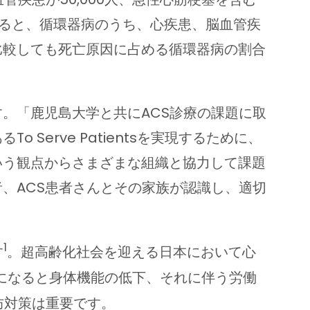
によると、循環器病のうち、心疾患、脳血管疾
比較しても死亡原因に占める循環器病の割合
。「鹿児島大学と共にACS診療の課題に取
erve Patientsを実現するために、
いう観点からさまざまな組織と協力して課題
、ACS患者さんとその家族が認識し、適切
」
1
す
。超高齢化社会を迎える日本において心
になると身体機能の低下、それに伴う労働
防対策は重要です。