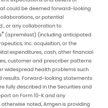
 that could be deemed forward-looking
llaborations, or potential
., or any collaboration to
®
a
(apremilast) (including anticipated
eutics, Inc. acquisition, or the
ital expenditures, cash, other financial
ctices, customer and prescriber patterns
her widespread health problems such
 results. Forward-looking statements
e fully described in the Securities and
eport on Form 10-K and any
 otherwise noted, Amgen is providing