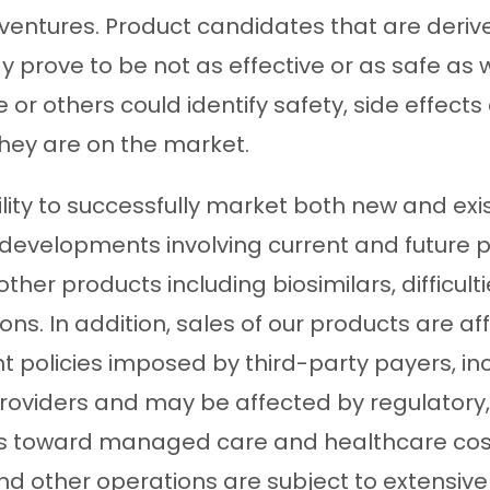
t ventures. Product candidates that are deri
y prove to be not as effective or as safe as
we or others could identify safety, side effe
they are on the market.
ility to successfully market both new and ex
ry developments involving current and future 
her products including biosimilars, difficult
. In addition, sales of our products are affe
 policies imposed by third-party payers, in
viders and may be affected by regulatory, 
ds toward managed care and healthcare cos
and other operations are subject to extensiv