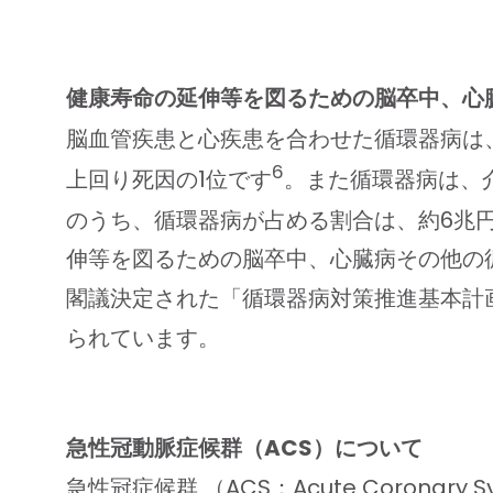
健康寿命の延伸等を図るための脳卒中、心
脳血管疾患と心疾患を合わせた循環器病は、
6
上回り死因の1位です
。また循環器病は、介
のうち、循環器病が占める割合は、約6兆
伸等を図るための脳卒中、心臓病その他の循環
閣議決定された「循環器病対策推進基本計
られています。
急性冠動脈症候群（ACS）について
急性冠症候群 （ACS：Acute Coro