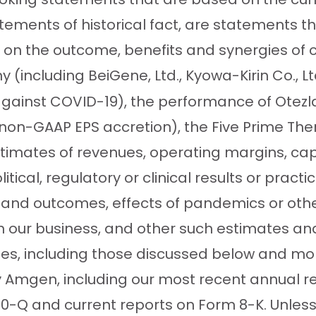
tements of historical fact, are statements
on the outcome, benefits and synergies of co
(including BeiGene, Ltd., Kyowa-Kirin Co., Ltd
gainst COVID-19), the performance of Otezl
on-GAAP EPS accretion), the Five Prime Therap
estimates of revenues, operating margins, cap
litical, regulatory or clinical results or pra
es and outcomes, effects of pandemics or ot
our business, and other such estimates and
ties, including those discussed below and mor
 Amgen, including our most recent annual r
0-Q and current reports on Form 8-K. Unless