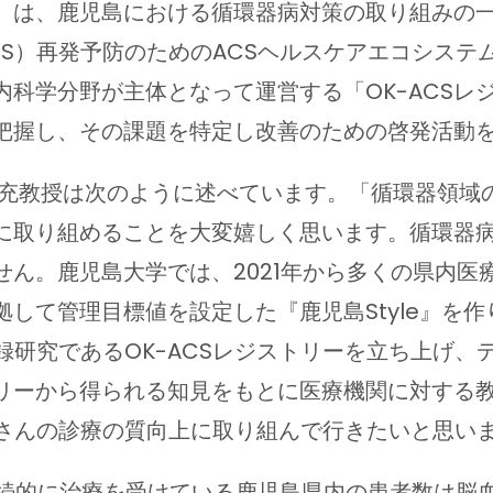
）は、鹿児島における循環器病対策の取り組みの
S）再発予防のためのACSヘルスケアエコシステ
科学分野が主体となって運営する「OK-ACSレ
把握し、その課題を特定し改善のための啓発活動
充教授は次のように述べています。「循環器領域の
に取り組めることを大変嬉しく思います。循環器
ん。鹿児島大学では、2021年から多くの県内医
準拠して管理目標値を設定した『鹿児島Style』
録研究であるOK-ACSレジストリーを立ち上げ、
リーから得られる知見をもとに医療機関に対する
者さんの診療の質向上に取り組んで行きたいと思い
継続的に治療を受けている鹿児島県内の患者数は脳血管