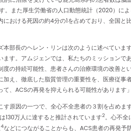
います。また厚生労働省の人口動態統計（2020）
内における死因の約4分の1を占めており、全国と
ズ本部長のヘレン・リンは次のように述べています
。アムジェンでは、私たちのミッションであるTo S
制度の持続可能性、患者さんの治療環境の改善と
に加え、徹底した脂質管理の重要性を、医療従事者
って、ACSの再発を抑えられる可能性があります
起こす原因の一つで、全心不全患者の３割を占めま
2
は130万人に達すると推計されています
。心不全
4
担
などにつながることからも、ACS患者の再発予