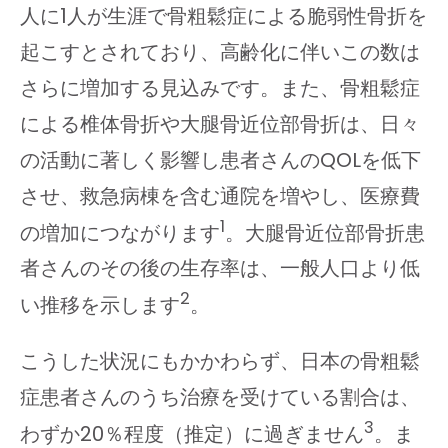
人に1人が生涯で骨粗鬆症による脆弱性骨折を
起こすとされており、高齢化に伴いこの数は
さらに増加する見込みです。また、骨粗鬆症
による椎体骨折や大腿骨近位部骨折は、日々
の活動に著しく影響し患者さんのQOLを低下
させ、救急病棟を含む通院を増やし、医療費
1
の増加につながります
。大腿骨近位部骨折患
者さんのその後の生存率は、一般人口より低
2
い推移を示します
。
こうした状況にもかかわらず、日本の骨粗鬆
症患者さんのうち治療を受けている割合は、
3
わずか20％程度（推定）に過ぎません
。ま