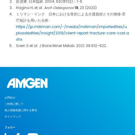
折茂肇: 日本臨牀. 2004; 62(増刊2)：1-6.
Hagino H, et al.
Arch Osteoporos
18
, 23 (2023)
ミリマン・インク 日本における骨折による介護負担とその推移‐官
庁統計を用いた分析.
https://jp.milliman.com/-/media/milliman/importedfiles/u
ploadedfiles/insight/2019/client-report-fracture-care-cost.a
shx
Soen S et al. J Bone Miner Metab. 2021; 39:612–622.
お問合せ
ご利用に際して
個人情報保護に関する事項
サイトマップ
フォロー