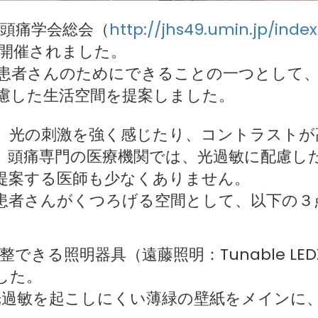
日本頭痛学会総会（
http://jhs49.umin.jp/inde
開催されました。
患者さんのためにできることの一つとして、
慮した生活空間を提案しました。
、光の刺激を強く感じたり、コントラストが
。頭痛専門の医療機関では、光過敏に配慮し
提案する医師も少なくありません。
患者さんがくつろげる空間として、以下の３
できる照明器具（遠藤照明：Tunable L
した。
光過敏を起こしにくい薄緑の壁紙をメインに