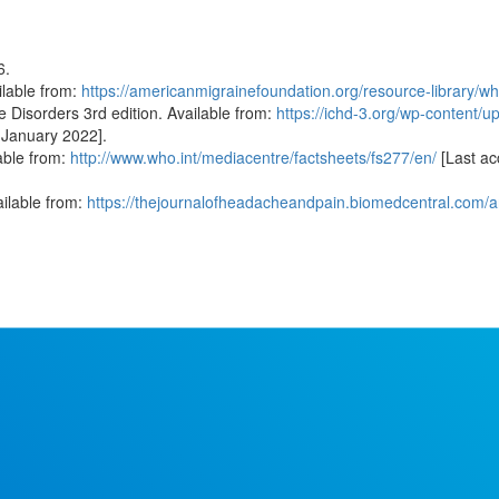
.
lable from:
https://americanmigrainefoundation.org/resource-library/wh
e Disorders 3rd edition. Available from:
https://ichd-3.org/wp-content/u
 January 2022].
able from:
http://www.who.int/mediacentre/factsheets/fs277/en/
[Last ac
ilable from:
https://thejournalofheadacheandpain.biomedcentral.com/