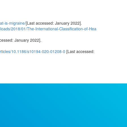
at-is-migraine/
[Last accessed: January 2022].
ploads/2018/01/The-International-Classification-of-Hea
cessed: January 2022].
articles/10.1186/s10194-020-01208-0
[Last accessed: