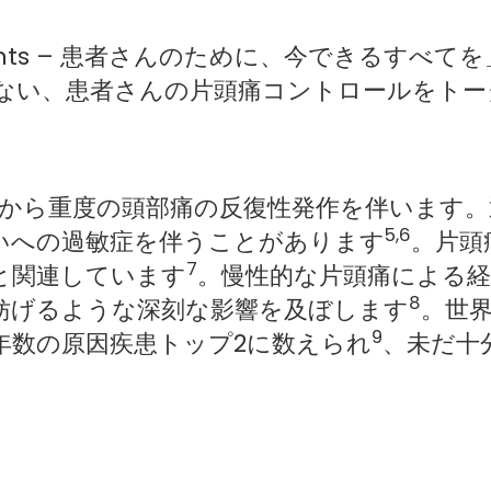
atients – 患者さんのために、今できるす
ない、患者さんの片頭痛コントロールをトー
から重度の頭部痛の反復性発作を伴います。
5,6
いへの過敏症を伴うことがあります
。片頭
7
と関連しています
。慢性的な片頭痛による経
8
妨げるような深刻な影響を及ぼします
。世
9
年数の原因疾患トップ2に数えられ
、未だ十