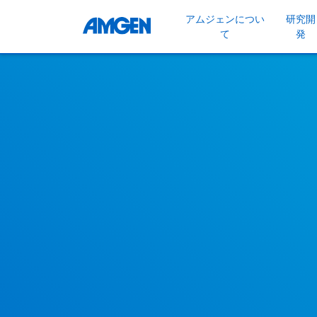
アムジェンについ
研究開
て
発