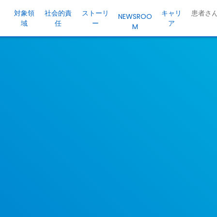
対象領
社会的責
ストーリ
キャリ
患者さ
NEWSROO
域
任
ー
ア
M