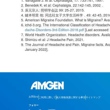
Vanagaite J. et al: Cephalalgia, 17: 733-741, 1997.
Benedek K. et al: Cephalalgia. 22:142-145, 2002．
辰元宗人: 照明学会誌 99: 25-27, 2015.
鍵本明里 他: 同志社女子大学生活科学．49: 42-45, 2016
American Migraine Foundation. What is Migraine? Avai
ichd-3.org. The International Classification of Headach
dache-Disorders-3rd-Edition-2018.pdf
[Last accessed:
World Health Organization. Headache disorders. Avail
Shimizu et al: J Headache Pain, 2021.
The Journal of Headache and Pain. Migraine facts. Ava
January 2022].
お問合せ
ご利用に際して
個人情報保護に関する事項
サイトマップ
フォロー